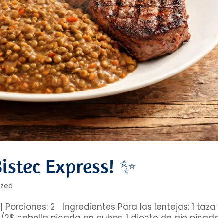
istec Express! ✨
ized
 Porciones: 2 Ingredientes Para las lentejas: 1 taza
/2$ cebolla picada en cubos, 1 diente de ajo picado,