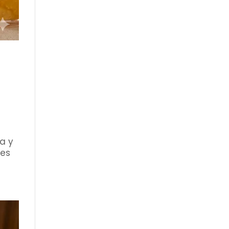
a y
 es