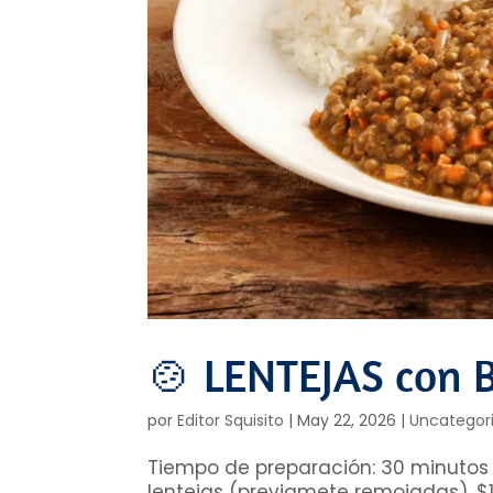
🍲 LENTEJAS con B
por
Editor Squisito
|
May 22, 2026
|
Uncategor
Tiempo de preparación: 30 minutos |
lentejas (previamete remojadas), $1