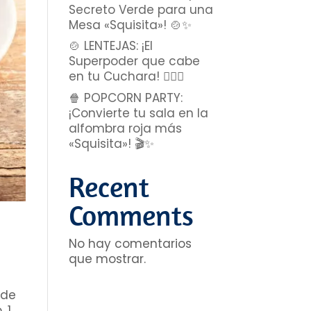
Secreto Verde para una
Mesa «Squisita»! 🍲✨
🍲 LENTEJAS: ¡El
Superpoder que cabe
en tu Cuchara! 🦸‍♂️✨
🍿 POPCORN PARTY:
¡Convierte tu sala en la
alfombra roja más
«Squisita»! 🎬✨
Recent
Comments
No hay comentarios
que mostrar.
 de
 1