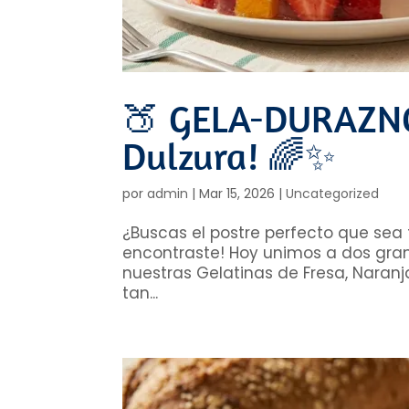
🍑 GELA-DURAZNO:
Dulzura! 🌈✨
por
admin
|
Mar 15, 2026
|
Uncategorized
¿Buscas el postre perfecto que sea f
encontraste! Hoy unimos a dos gra
nuestras Gelatinas de Fresa, Naranj
tan...