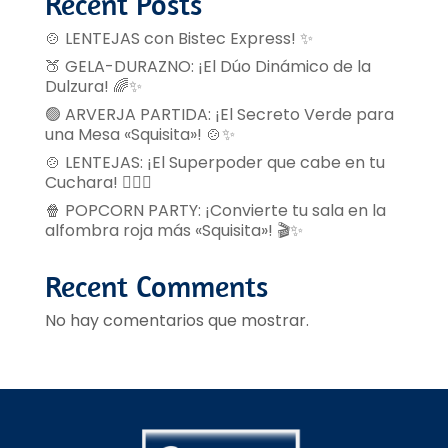
Recent Posts
🍲 LENTEJAS con Bistec Express! ✨
🍑 GELA-DURAZNO: ¡El Dúo Dinámico de la
Dulzura! 🌈✨
🟢 ARVERJA PARTIDA: ¡El Secreto Verde para
una Mesa «Squisita»! 🍲✨
🍲 LENTEJAS: ¡El Superpoder que cabe en tu
Cuchara! 🦸‍♂️✨
🍿 POPCORN PARTY: ¡Convierte tu sala en la
alfombra roja más «Squisita»! 🎬✨
Recent Comments
No hay comentarios que mostrar.