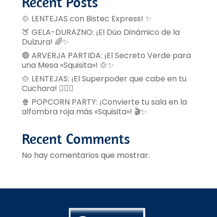
Recent Posts
🍲 LENTEJAS con Bistec Express! ✨
🍑 GELA-DURAZNO: ¡El Dúo Dinámico de la
Dulzura! 🌈✨
🟢 ARVERJA PARTIDA: ¡El Secreto Verde para
una Mesa «Squisita»! 🍲✨
🍲 LENTEJAS: ¡El Superpoder que cabe en tu
Cuchara! 🦸‍♂️✨
🍿 POPCORN PARTY: ¡Convierte tu sala en la
alfombra roja más «Squisita»! 🎬✨
Recent Comments
No hay comentarios que mostrar.